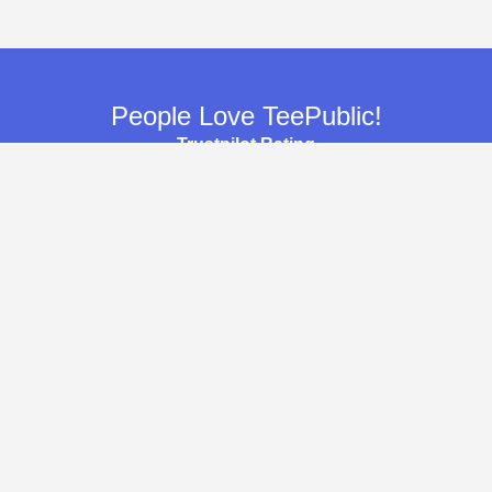
People Love TeePublic!
Trustpilot Rating
4.9 out of 5
Zendesk Satisfaction Rating
4.9 out of 5
Google Customer Reviews
4.6 out of 5
Not What You're Looking For?
Try Another Search.