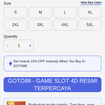
View Size Chart
Size
S
M
L
XL
2XL
3XL
4XL
5XL
Quantity
-
+
Get
Unlock 15%
OFF Instantly When You Buy
5+
GOTO88
GOTO88 - GAME SLOT 4D RESMI
TERPERCAYA
Perfection made simple.
Zero fees, zero