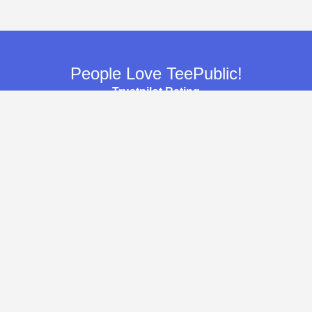
People Love TeePublic!
Trustpilot Rating
4.9 out of 5
Zendesk Satisfaction Rating
4.9 out of 5
Google Customer Reviews
4.6 out of 5
Not What You're Looking For?
Try Another Search.