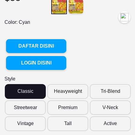
Color:
Cyan
DAFTAR DISINI
LOGIN DISINI
Style
Classic
Heavyweight
Tri-Blend
Streetwear
Premium
V-Neck
Vintage
Tall
Active