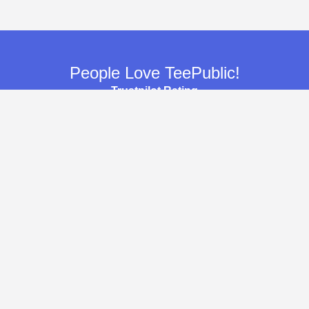
People Love TeePublic!
Trustpilot Rating
4.9 out of 5
Zendesk Satisfaction Rating
4.9 out of 5
Google Customer Reviews
4.6 out of 5
Not What You're Looking For?
Try Another Search.