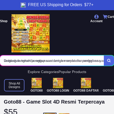
FREE
US Shipping for Orders
$77+
Selamat datang di halaman akses goto88 — tempat informasi
Cart
Shop
Account
utama dan navigasi menuju layanan platform.
goto88 menyediakan akses terpusat agar kamu dapat menemukan
fitur yang dibutuhkan secara lebih mudah.
Gunakan link goto88 untuk berpindah antar halaman layanan tanpa
hambatan dan dengan alur yang lebih terstruktur.
Navigasi di goto88 dirancang agar pengguna dapat memahami
langkah-langkah penggunaan dengan cepat dan sederhana.
Dukungan tersedia setiap saat untuk membantu pengguna yang
membutuhkan panduan atau informasi tambahan seputar
Informasi resmi dan pembaruan terbaru juga akan disampaikan
Explore Categories
Popular Products
penggunaan goto88.
melalui kanal utama goto88 agar pengguna tetap mendapatkan
goto88 menjadi titik akses utama yang memberikan pengalaman
Shop All
update yang relevan.
penggunaan yang stabil, informatif, dan nyaman.
Designs
GOTO88
GOTO88 LOGIN
GOTO88 DAFTAR
GOTO88
Goto88 - Game Slot 4D Resmi Terpercaya
$55