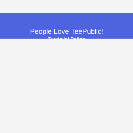
People Love TeePublic!
Trustpilot Rating
4.9 out of 5
Zendesk Satisfaction Rating
4.9 out of 5
Google Customer Reviews
4.6 out of 5
Not What You're Looking For?
Try Another Search.