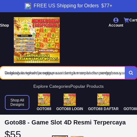
FREE
US Shipping for Orders
$77+
Cart
Selamat datang di halaman akses goto88 — tempat informasi
Shop
Account
utama dan navigasi menuju layanan platform.
goto88 menyediakan akses terpusat agar kamu dapat menemukan
fitur yang dibutuhkan secara lebih mudah.
Gunakan link goto88 untuk berpindah antar halaman layanan tanpa
hambatan dan dengan alur yang lebih terstruktur.
Navigasi di goto88 dirancang agar pengguna dapat memahami
langkah-langkah penggunaan dengan cepat dan sederhana.
Dukungan tersedia setiap saat untuk membantu pengguna yang
membutuhkan panduan atau informasi tambahan seputar
Informasi resmi dan pembaruan terbaru juga akan disampaikan
Explore Categories
Popular Products
penggunaan goto88.
melalui kanal utama goto88 agar pengguna tetap mendapatkan
goto88 menjadi titik akses utama yang memberikan pengalaman
Shop All
Designs
GOTO88
GOTO88 LOGIN
GOTO88 DAFTAR
GOTO88
update yang relevan.
penggunaan yang stabil, informatif, dan nyaman.
Goto88 - Game Slot 4D Resmi Terpercaya
$55