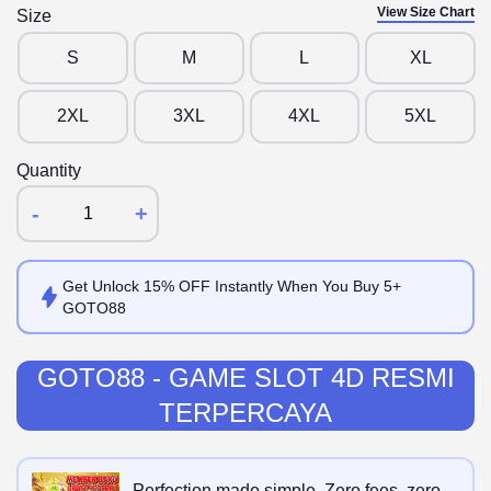
View Size Chart
Size
S
M
L
XL
2XL
3XL
4XL
5XL
Quantity
-
+
Get
Unlock 15%
OFF Instantly When You Buy
5+
GOTO88
GOTO88 - GAME SLOT 4D RESMI
TERPERCAYA
Perfection made simple.
Zero fees, zero